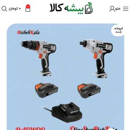
0
منو
۰
تومان
فروخته
شده