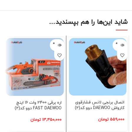
شاید این‌ها را هم بپسندید…
فروخته
فروخته
شده
شده
اتصال برنجی لانس فشارقوی
اره برقی 2400 وات 16 اینچ
کارواش DAEWOO دوو کد(2)
FAST DAEWOO دوو کد(2)
۵۵۹,۰۰۰
تومان
۱۳,۴۵۰,۰۰۰
تومان