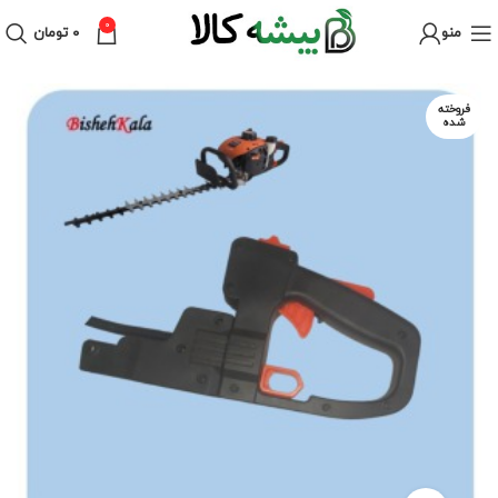
0
منو
۰
تومان
فروخته
شده