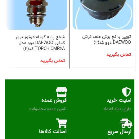
توپی با نخ برش علف تراش
شمع پایه کوتاه موتور برق
DAEWOO دوو کد(2)
کیفی DAEWOO دوو مدل
TORCH CMR6A کد(2)
تماس بگیرید
تماس بگیرید
امنیت خرید
فروش عمده
دارای نماد اعتماد
تامین عمده محصولات
ارسال سریع
اصالت کالاها