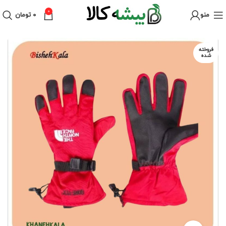
0
منو
۰
تومان
فروخته
شده