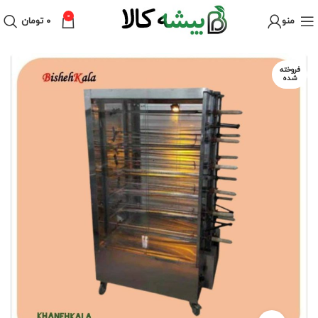
0
منو
۰
تومان
فروخته
شده