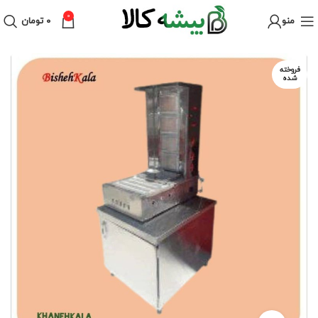
0
منو
۰
تومان
فروخته
شده