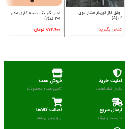
اجاق گاز کوردار فشار قوی
اجاق گاز نک شعله گازی مدل
کد(A)
201 کد(6)
تماس بگیرید
۸۷۴,۹۰۰
تومان
امنیت خرید
فروش عمده
دارای نماد اعتماد
تامین عمده محصولات
ارسال سریع
اصالت کالاها
با پست و پیک
از برترین برندها