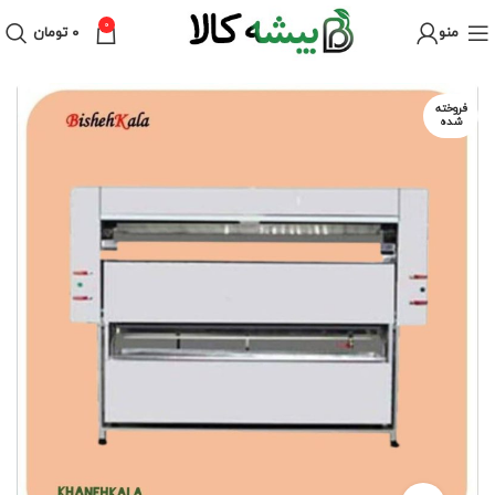
0
منو
۰
تومان
فروخته
شده