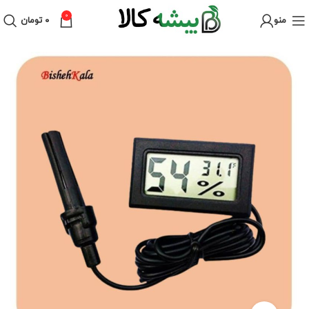
0
منو
۰
تومان