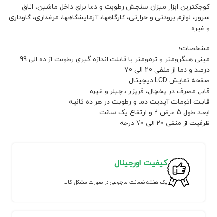
کوچکترین ابزار میزان سنجش رطوبت و دما برای داخل ماشین، اتاق
سرور، لوازم برودتی و حرارتی، کارگاهها، آزمایشگاهها، مرغداری، گاوداری
و غیره
مشخصات؛
مینی هیگرومتر و ترمومتر با قابلت اندازه گیری رطوبت از ده الی 99
درصد و دما از منفی 20 الی 70
صفحه نمایش LCD دیجیتال
قابل مصرف در یخچال، فریزر ، چیلر و غیره
قابلت اتومات آپدیت دما و رطوبت در هر ده ثانیه
ابعاد طول 5 عرض 2 و ارتفاع یک سانت
ظرفیت از منفی 20 الی 70 درجه
کیفیت اورجینال
یک هفته ضمانت مرجوعی در صورت مشکل کالا