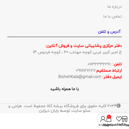
درباره ما
تماس با ما
آدرس و تلفن
دفتر مرکزی پشتیبانی سایت و فروش آنلاین:
خ امیر کبیر غربی کوچه مهتاب 20 ، کوچه فردوس 14
تلفن :
01132332261
ارتباط مستقیم:
09111127177
ایمیل دفتر:
BishehKala@gmail.com
با ما همراه باشید
2024 کلیه حقوق برای فروشگاه بیشه کالا محفوظ است. طراحی و
سئو سایت توسط رایان دیزاین
0
روشگاه
ست علاقه مندی ها
سبد خرید
حساب من