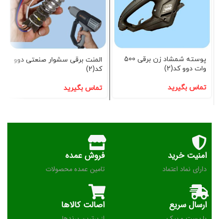
پوسته شمشاد زن برقی 500
المنت برقی سشوار صنعتی دوو
وات دوو کد(2)
کد(2)
تماس بگیرید
تماس بگیرید
امنیت خرید
فروش عمده
دارای نماد اعتماد
تامین عمده محصولات
ارسال سریع
اصالت کالاها
با پست و پیک
از برترین برندها