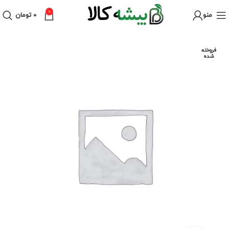
0
منو
۰
تومان
فروخته
شده