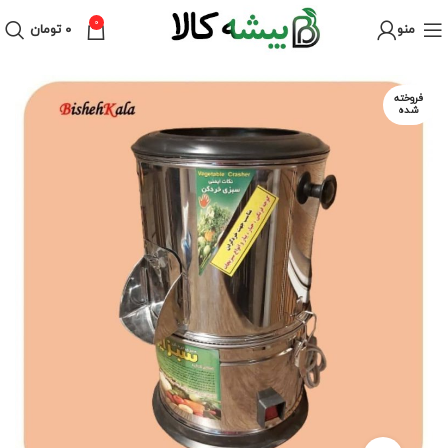
0
منو
۰
تومان
فروخته
شده