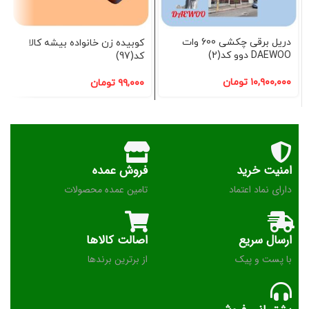
دریل برقی چکشی 600 وات
کوبیده زن خانواده بیشه کالا
DAEWOO دوو کد(2)
کد(97)
۱۰,۹۰۰,۰۰۰
تومان
۹۹,۰۰۰
تومان
امنیت خرید
فروش عمده
دارای نماد اعتماد
تامین عمده محصولات
ارسال سریع
اصالت کالاها
با پست و پیک
از برترین برندها