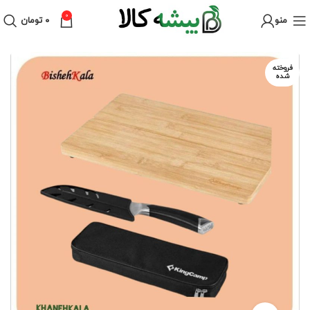
0
منو
۰
تومان
فروخته
شده