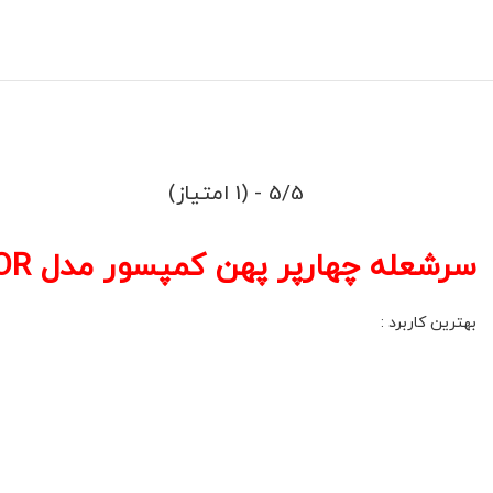
5/5 - (1 امتیاز)
سرشعله چهارپر پهن کمپسور مدل CAMPSOR اورجینال
بهترین کاربرد :