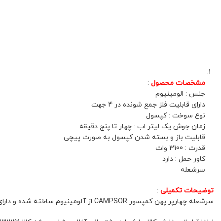
مشخصات محصول
:
جنس : الومینیوم
دارای قابلیت فلز جمع شونده در 4 جهت
نوع سوخت : کپسول
زمان جوش یک لیتر اب : چهار تا پنج دقیقه
قابلیت باز و بسته شدن کپسول به صورت پیچی
قدرت : 3100 وات
کاور حمل : دارد
سرشعله
توضیحات تکمیلی
:
سرشعله چهارپر پهن کمپسور CAMPSOR از آلومینیوم ساخته شده و دارای قابلیت جمع شدن فلز در 4 جهت برای حمل آسان است. با سوخت کپسولی و قدرت 3100 وات، قادر است یک لیتر آب را در 4 تا 5 دقیقه بجوشاند.