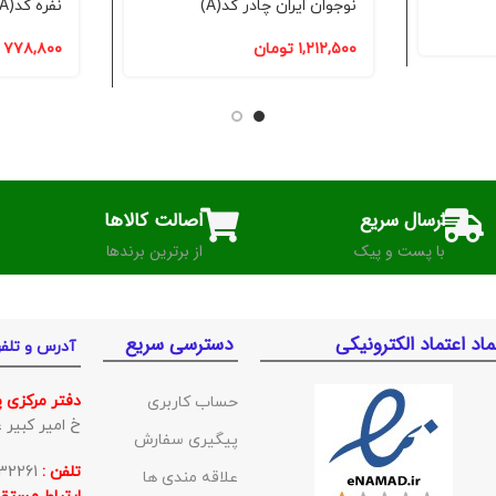
نوجوان ایران چادر کد(A)
نفره کد(A)
۱,۲۱۲,۵۰۰
تومان
۷۷۸,۸۰۰
ارسال سریع
اصالت کالاها
با پست و پیک
از برترین برندها
ماد اعتماد الکترونیکی
دسترسی سریع
آدرس و تلف
دفتر مرکزی 
حساب کاربری
خ امیر کبیر غربی ک
پیگیری سفارش
تلفن :
01132332261
علاقه مندی ها