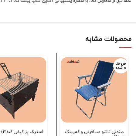
لطفا قبل از سفارش کالا، با شماره پشتیبانی آنلاین شاپ بیشه کالا 01132332261 و یا 09392337177 هماهنگ فرمائید
محصولات مشابه
فروخت
ه شده
صندلی تاشو مسافرتی و کمپینگ
استیک پز کیفی کد(21)