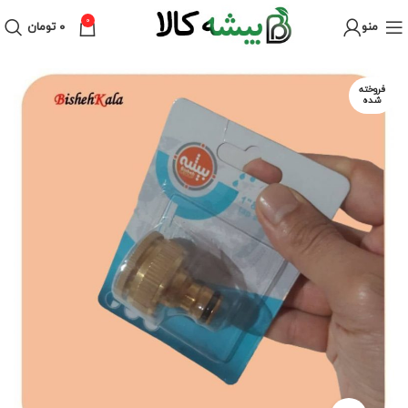
0
منو
۰
تومان
فروخته
شده