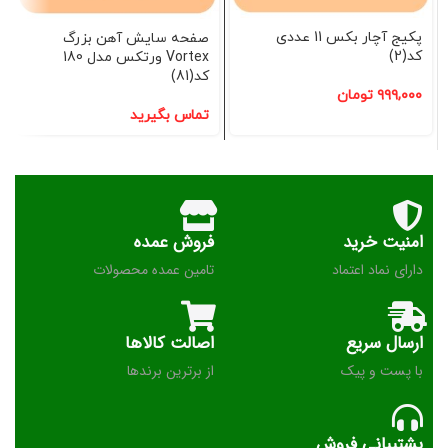
پکیج آچار بکس 11 عددی
صفحه سایش آهن بزرگ
کد(2)
Vortex ورتکس مدل 180
کد(81)
۹۹۹,۰۰۰
تومان
تماس بگیرید
امنیت خرید
فروش عمده
دارای نماد اعتماد
تامین عمده محصولات
ارسال سریع
اصالت کالاها
با پست و پیک
از برترین برندها
پشتیبانی فروش