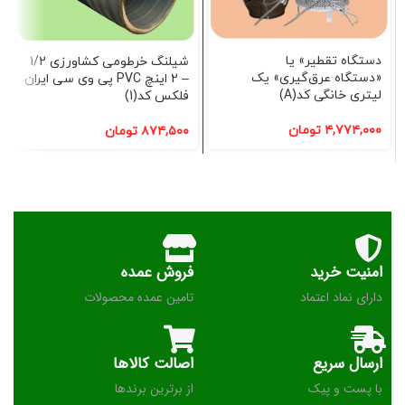
دستگاه تقطیر» یا
شیلنگ خرطومی کشاورزی 1/2
«دستگاه عرق‌گیری» یک
– 2 اینچ PVC پی وی سی ایران
لیتری خانگی کد(A)
فلکس کد(1)
۴,۷۷۴,۰۰۰
تومان
۸۷۴,۵۰۰
تومان
امنیت خرید
فروش عمده
دارای نماد اعتماد
تامین عمده محصولات
ارسال سریع
اصالت کالاها
با پست و پیک
از برترین برندها