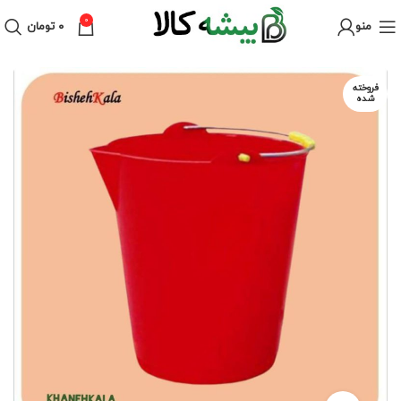
0
منو
۰
تومان
فروخته
شده