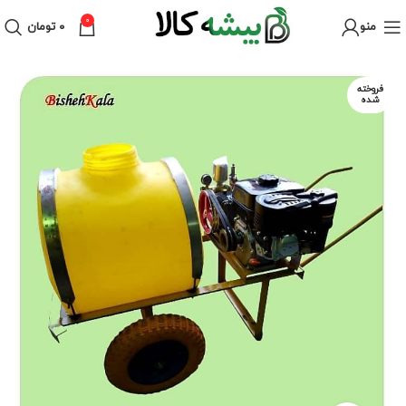
0
منو
۰
تومان
فروخته
شده