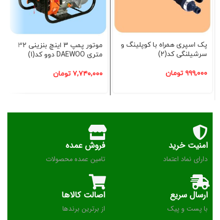
پک اسپری همراه با کوپلینگ و
موتور پمپ 3 اینچ بنزینی 32
سرشیلنگی کد(2)
متری DAEWOO دوو کد(1)
۹۹۹,۰۰۰
تومان
۷,۷۴۰,۰۰۰
تومان
امنیت خرید
فروش عمده
دارای نماد اعتماد
تامین عمده محصولات
ارسال سریع
اصالت کالاها
با پست و پیک
از برترین برندها