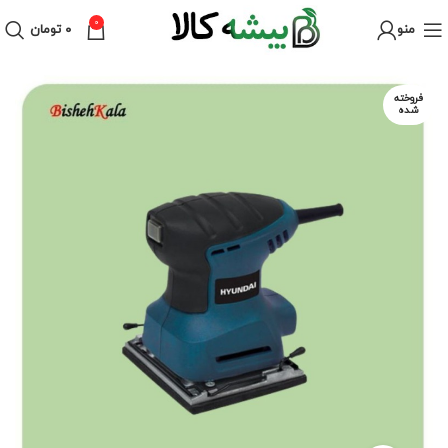
0
منو
۰
تومان
فروخته
شده