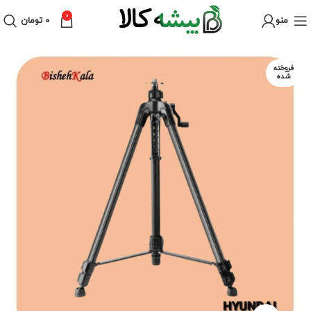
0
منو
۰
تومان
فروخته
شده