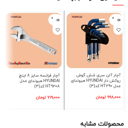
فروخته
فروخته
شده
شده
آچار آلن سری شش گوش
آچار فرانسه سایز 8 اینچ
روکش دار HYUNDAI هیوندای
HYUNDAI هیوندای مدل
مدل HT290 کد(3)
HT9208 کد(3)
۹۹۸,۰۰۰
تومان
۷۱۹,۰۰۰
تومان
محصولات مشابه