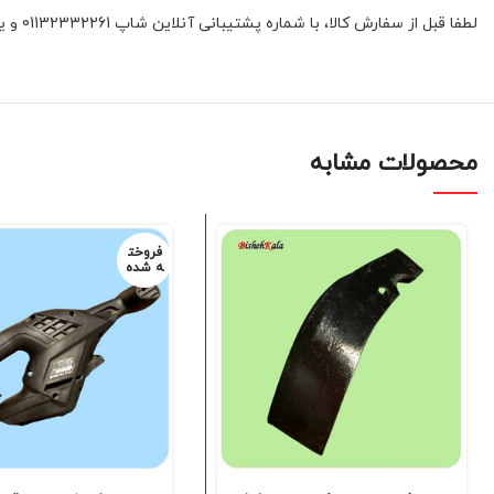
لطفا قبل از سفارش کالا، با شماره پشتیبانی آنلاین شاپ 01132332261 و یا 09392337177 هماهنگ فرمائید.
محصولات مشابه
فروخت
ه شده