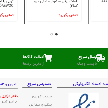
پوسته شمشاد زن برقی 500
المنت برقی سشوار صنعتی دوو
توپی با ن
کد(2)
DAEWOO دوو کد(2)
تماس بگیرید
تماس بگی
ارسال سریع
اصالت کالاها
با پست و پیک
از برترین برندها
ماد اعتماد الکترونیکی
دسترسی سریع
آدرس و تلف
دفتر مرکزی 
حساب کاربری
خ امیر کبیر غربی ک
پیگیری سفارش