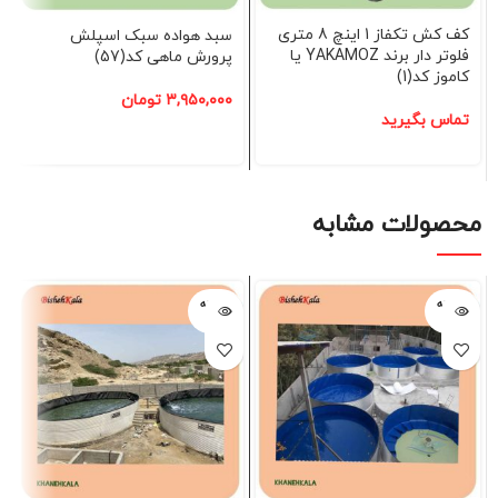
کف کش تکفاز 1 اینچ 8 متری
سبد هواده سبک اسپلش
فلوتر دار برند YAKAMOZ یا
پرورش ماهی کد(57)
کاموز کد(1)
۳,۹۵۰,۰۰۰
تومان
تماس بگیرید
محصولات مشابه
فروخته
فروخته
شده
شده