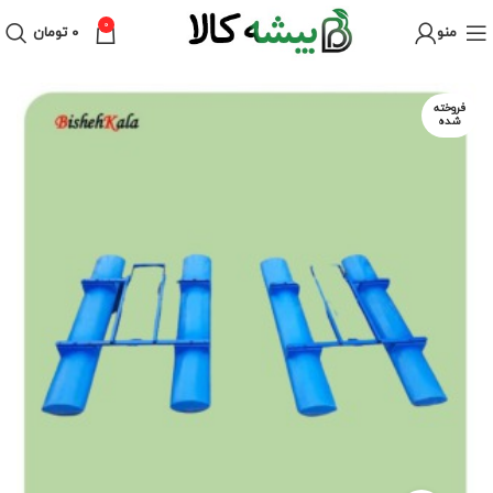
0
منو
۰
تومان
فروخته
شده