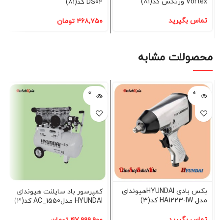
Vortex ورتکس کد(81)
DS02 کد(81)
تماس بگیرید
۴۶۸,۷۵۰
تومان
محصولات مشابه
فروخته
فروخته
شده
شده
بکس بادی HYUNDAIهیوندای
کمپرسور باد سایلنت هیوندای
مدل HA1223-IW کد(3)
HYUNDAI مدل1550_AC کد(3)
تماس بگیرید