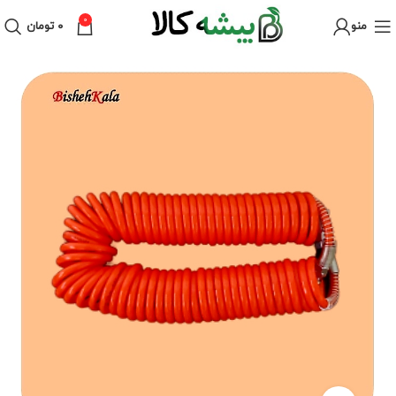
0
منو
۰
تومان