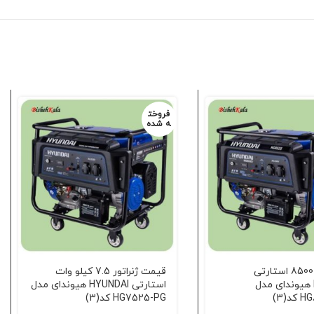
فروخت
ه شده
مولد برق 8500 استارتی
قیمت ژنراتور 7.5 کیلو وات
HYUNDAI هیوندای مدل
استارتی HYUNDAI هیوندای مدل
د(3)
HG7525-PG کد(3)