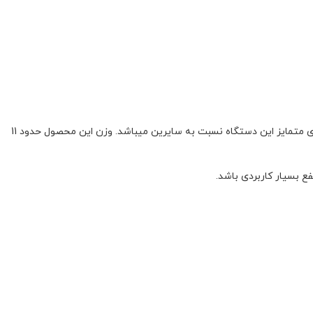
مکانیزم این ابزار کشاورزی در عین حال که بسیار ساده به نظر می آید کاملا پیشرفته و با امکانات زیاد می باشد. از جمله ضدلرزش بودن آن از ویژگیهای متمایز این دستگاه نسبت به سایرین میباشد. وزن این محصول حدود 11
فع بسیار کاربردی باشد.