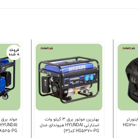
فروخت
ه شده
وات اینورتر
بهترین موتور برق 3 کیلو وات
HYUNDAI هیوندای مدل HG1210-
استارتی HYUNDAI هیوندای مدل
HG5370-PG کد(3)
HG8525-PG ک