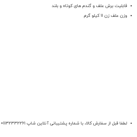
قابلیت برش علف و گندم های کوتاه و بلند
وزن علف زن 11 کیلو گرم
لطفا قبل از سفارش کالا، با شماره پشتیبانی آنلاین شاپ 01132332261 و یا 09392337177 هماهنگ فرمائید.