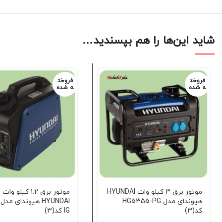
شاید این‌ها را هم بپسندید…
فروخت
فروخت
ه شده
ه شده
موتور برق 3 کیلو وات HYUNDAI
موتور برق 1.2 کیلو 
هیوندای مدل HG5355-PG
کد(3)
IG کد(3)