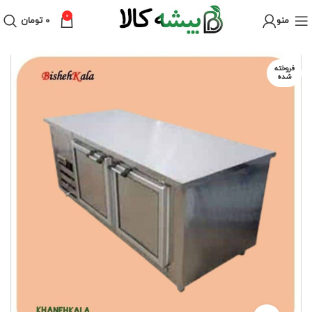
0
منو
۰
تومان
فروخته
شده