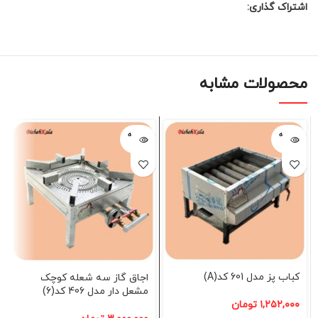
اشتراک گذاری:
محصولات مشابه
فروخته
فروخته
شده
شده
کباب پز مدل 601 کد(A)
اجاق گاز سه شعله کوچک
مشعل دار مدل 406 کد(6)
۱,۲۵۲,۰۰۰
تومان