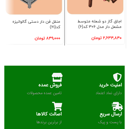
اجاق گاز دو شعله متوسط
منقل فن دار دستی گالوانیزه
مشعل دار مدل 306 کد(6)
کد(61)
۲,۶۳۴,۸۴۰
تومان
۸۴۹,۰۰۰
تومان
امنیت خرید
فروش عمده
دارای نماد اعتماد
تامین عمده محصولات
ارسال سریع
اصالت کالاها
با پست و پیک
از برترین برندها