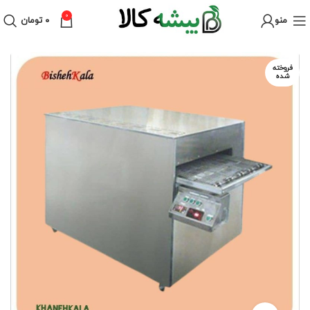
0
منو
۰
تومان
فروخته
شده