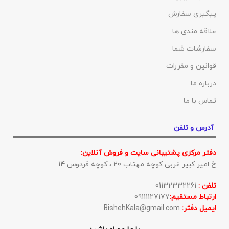
پیگیری سفارش
علاقه مندی ها
سفارشات شما
قوانین و مقررات
درباره ما
تماس با ما
آدرس و تلفن
دفتر مرکزی پشتیبانی سایت و فروش آنلاین:
خ امیر کبیر غربی کوچه مهتاب 20 ، کوچه فردوس 14
تلفن :
01132332261
ارتباط مستقیم:
09111127177
ایمیل دفتر:
BishehKala@gmail.com