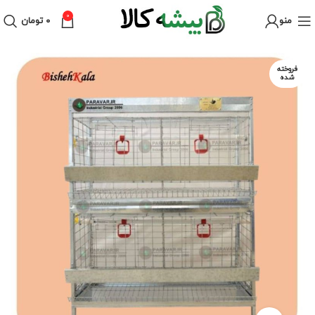
0
منو
۰
تومان
فروخته
شده