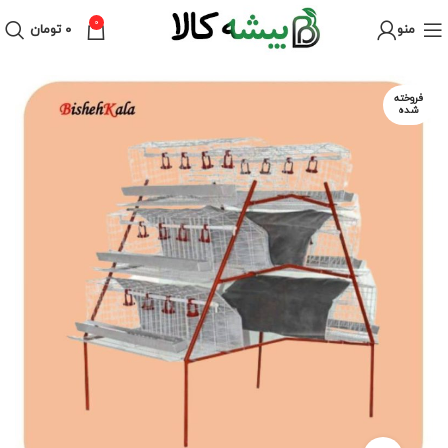
0
منو
۰
تومان
فروخته
شده