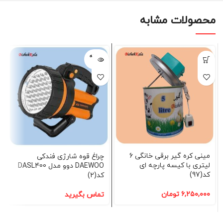
محصولات مشابه
فروخته
شده
مینی کره گیر برقی خانگی 6
چراغ قوه شارژی فندکی
لیتری با کیسه پارچه ای
DAEWOO دوو مدل DASL400
کد(97)
کد(2)
۶,۲۵۰,۰۰۰
تومان
تماس بگیرید