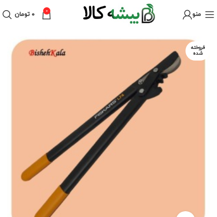
0
منو
۰
تومان
فروخته
شده