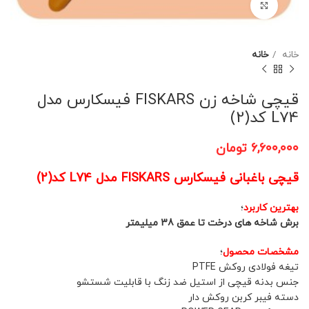
برای بزرگنمایی کلیک کنید
خانه
خانه
قیچی شاخه زن FISKARS فیسکارس مدل
L74 کد(2)
۶,۶۰۰,۰۰۰
تومان
قیچی باغبانی فیسکارس FISKARS مدل L74 کد(2)
بهترین کاربرد
؛
برش شاخه های درخت تا عمق 38 میلیمتر
مشخصات محصول
؛
تیغه فولادی روکش PTFE
جنس بدنه قیچی از استیل ضد زنگ با قابلیت شستشو
دسته فیبر کربن روکش دار