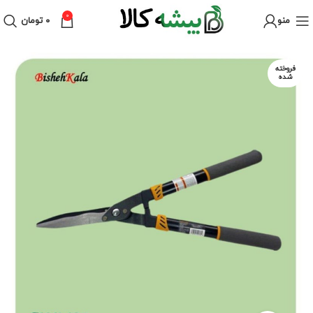
0
منو
۰
تومان
فروخته
شده