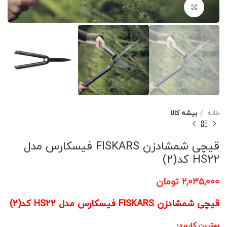
برای بزرگنمایی کلیک کنید
خانه
بیشه کالا
قیچی شمشادزن FISKARS فیسکارس مدل
HS22 کد(2)
۲,۰۳۵,۰۰۰
تومان
قیچی شمشادزن FISKARS فیسکارس مدل HS22 کد(2)
بهترین کاربرد
؛