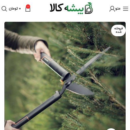
0
منو
۰
تومان
فروخته
شده