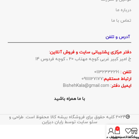
درباره ما
تماس با ما
آدرس و تلفن
دفتر مرکزی پشتیبانی سایت و فروش آنلاین:
خ امیر کبیر غربی کوچه مهتاب 20 ، کوچه فردوس 14
تلفن :
01132332261
ارتباط مستقیم:
09111127177
ایمیل دفتر:
BishehKala@gmail.com
با ما همراه باشید
2024 کلیه حقوق برای فروشگاه بیشه کالا محفوظ است. طراحی و
سئو سایت توسط رایان دیزاین
0
روشگاه
ست علاقه مندی ها
سبد خرید
حساب من