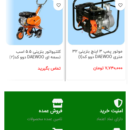
موتور پمپ 3 اینچ بنزینی 32
کلتیواتور بنزینی 5.5 اسب
متری DAEWOO دوو کد(1)
تسمه ای DAEWOO دوو کد(2)
۷,۷۴۰,۰۰۰
تومان
تماس بگیرید
امنیت خرید
فروش عمده
دارای نماد اعتماد
تامین عمده محصولات