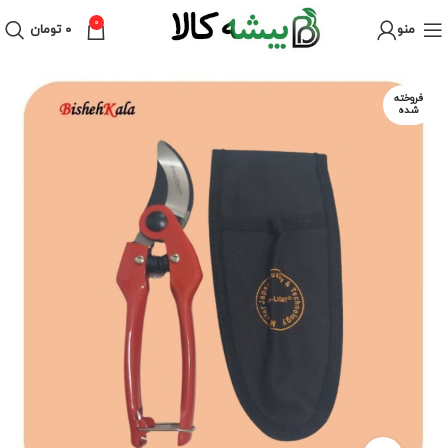
0
منو
۰
تومان
فروخته
شده