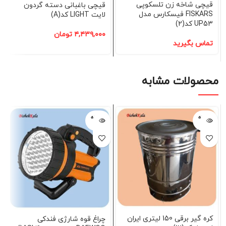
قیچی شاخه زن تلسکوپی
قیچی باغبانی دسته گردون
FISKARS فیسکارس مدل
لایت LIGHT کد(A)
UP53 کد(2)
۴,۴۳۹,۰۰۰
تومان
تماس بگیرید
محصولات مشابه
فروخته
فروخته
شده
شده
کره گیر برقی 150 لیتری ایران
چراغ قوه شارژی فندکی