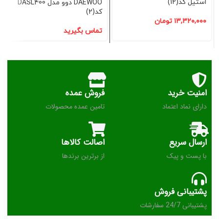
استیل کد(12)
DAEWOO دوو مدل DASL400
کد(2)
۱۳,۳۲۰,۰۰۰
تومان
تماس بگیرید
امنیت خرید
فروش عمده
دارای نماد اعتماد
تامین عمده محصولات
ارسال سریع
اصالت کالاها
با پست و پیک
از برترین برندها
پشتیبانی فروش
پشتیبانی 24/7 سفارشات