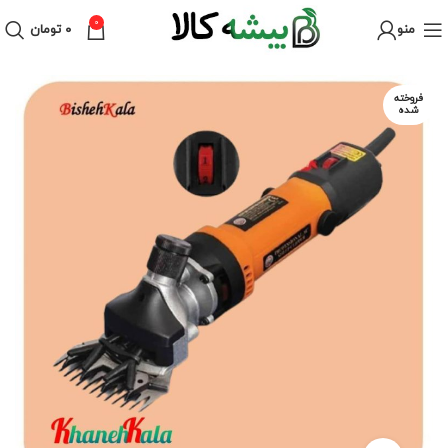
0
منو
۰
تومان
فروخته
شده