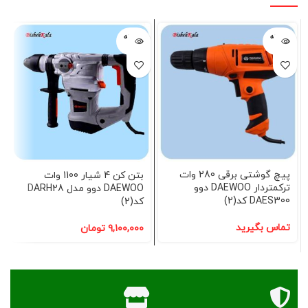
فروخته
فروخته
شده
شده
پیچ گوشتی برقی 280 وات
بتن کن 4 شیار 1100 وات
ترکمتردار DAEWOO دوو
DAEWOO دوو مدل DARH28
DAES300 کد(2)
کد(2)
تماس بگیرید
۹,۱۰۰,۰۰۰
تومان