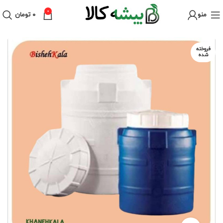
0
منو
۰
تومان
فروخته
شده