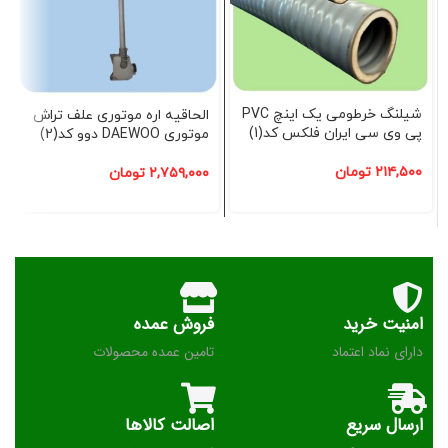
شیلنگ خرطومی یک اینچ PVC
الحاقیه اره موتوری علف تراش
پی وی سی ایران فلکس کد(1)
موتوری DAEWOO دوو کد(2)
۲۱۴,۵۰۰
تومان
۲,۷۵۹,۰۰۰
تومان
امنیت خرید
فروش عمده
دارای نماد اعتماد
تامین عمده محصولات
ارسال سریع
اصالت کالاها