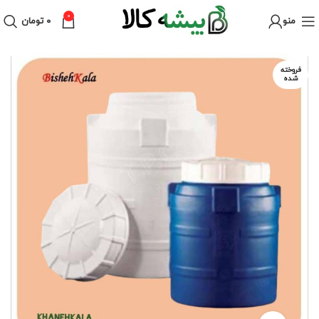
0
منو
۰
تومان
فروخته
شده