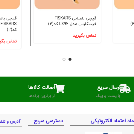
قیچی باغبانی FISKARS
قیچی باغ
فیسکارس مدل LX92 کد(2)
کد(2)
تماس بگیرید
تماس بگی
ارسال سریع
اصالت کالاها
با پست و پیک
از برترین برندها
ماد اعتماد الکترونیکی
دسترسی سریع
آدرس و تلف