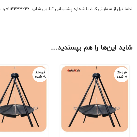
لطفا قبل از سفارش کالا، با شماره پشتیبانی آنلاین شاپ 01132332261 و یا 09392337177 هماهنگ فرمائید.
شاید این‌ها را هم بپسندید…
فروخت
فروخت
ه شده
ه شده