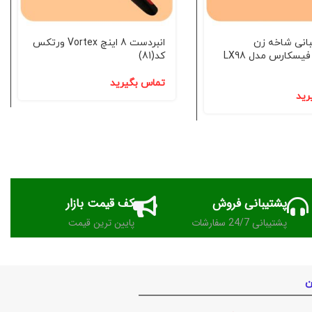
بانی شاخه زن
انبردست 8 اینچ Vortex ورتکس
FISKARS فیسکارس مدل LX98
کد(81)
تماس بگیرید
رید
پشتیبانی فروش
کف قیمت بازار
پشتیبانی 24/7 سفارشات
پایین ترین قیمت
ن