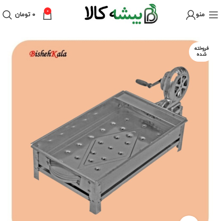
0
منو
۰
تومان
فروخته
شده