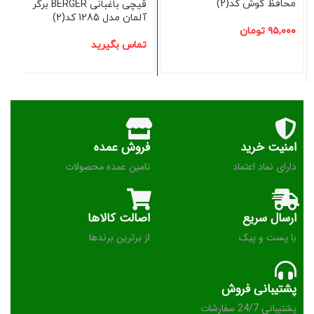
محافظ گوش کد(2)
قیچی باغبانی BERGER برگر
آلمان مدل 1285 کد(2)
۹۵,۰۰۰
تومان
تماس بگیرید
امنیت خرید
فروش عمده
دارای نماد اعتماد
تامین عمده محصولات
ارسال سریع
اصالت کالاها
با پست و پیک
از برترین برندها
پشتیبانی فروش
پشتیبانی 24/7 سفارشات