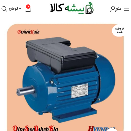
0
منو
۰
تومان
فروخته
شده