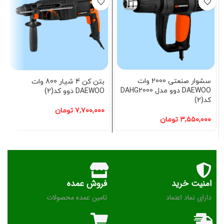
سشوار صنعتی 2000 وات
بتن کن 4 شیار 800 وات
DAEWOO دوو مدل DAHG2000
DAEWOO دوو کد(2)
کد(2)
۷,۷۰۰,۰۰۰
تومان
۳,۵۵۰,۰۰۰
تومان
امنیت خرید
فروش عمده
دارای نماد اعتماد
تامین عمده محصولات