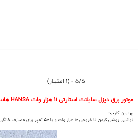
5/5 - (1 امتیاز)
موتور برق دیزل سایلنت استارتی 11 هزار وات HANSA هانسا مدل HG15000SE
بهترین کاربرد؛
توانایی روشن کردن تا خروجی 10 هزار وات و یا 50 آمپر برای مصارف خانگی، ویلایی، آپارتمانی، کارگاهی، رستوران و هتل کاربرد دارد