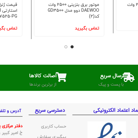
موتور برق استارتی 2500 وات
موتور برق بنزینی 2500 وات
DAEWOO دوو مدل GD3500
کد(2)
HG7525-PG ک
تماس بگیرید
تماس بگی
ارسال سریع
اصالت کالاها
با پست و پیک
از برترین برندها
ماد اعتماد الکترونیکی
دسترسی سریع
آدرس و تلف
دفتر مرکزی 
حساب کاربری
خ امیر کبیر غربی ک
پیگیری سفارش