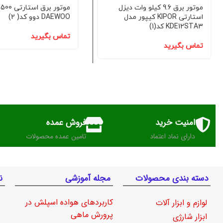
موتور برق 9.6 کیلو وات دیزل
استارتی KIPOR کیپور مدل
DAEWOO دوو کد( 2)
KDE12STA3 کد(1)
تماس بگیرید
تماس بگیرید
امنیت خرید
فروش عمده
دارای نماد اعتماد
تامین عمده محصولات
دسته بندی محصولات
مجله آموزشی
ن
کاربردهای هواده اسپلش در
لوازم و ابزار آلات
پرورش ماهی
ابزار شارژی