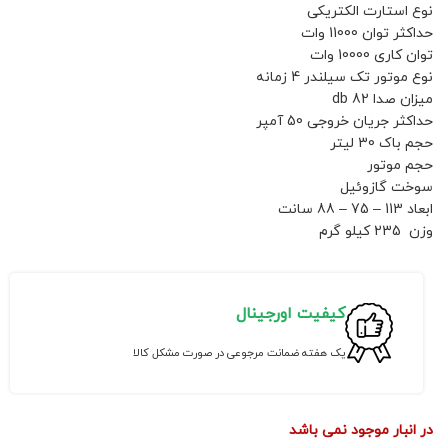
نوع استارت الکتریکی
حداکثر توان 11000 وات
توان کاری 10000 وات
نوع موتور تک سیلندر 4 زمانه
میزان صدا 82 db
حداکثر جریان خروجی 50 آمپر
حجم باک 30 لیتر
حجم موتور
سوخت گازوئیل
ابعاد 113 – 75 – 88 سانت
وزن 235 کیلو گرم
کیفیت اورجینال
یک هفته ضمانت مرجوعی در صورت مشکل کالا
در انبار موجود نمی باشد