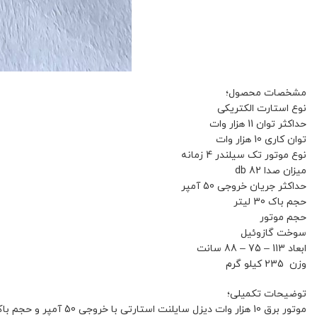
مشخصات محصول؛
نوع استارت الکتریکی
حداکثر توان 11 هزار وات
توان کاری 10 هزار وات
نوع موتور تک سیلندر 4 زمانه
میزان صدا 82 db
حداکثر جریان خروجی 50 آمپر
حجم باک 30 لیتر
حجم موتور
سوخت گازوئیل
ابعاد 113 – 75 – 88 سانت
وزن 235 کیلو گرم
توضیحات تکمیلی؛
موتور برق 10 هزار وات دیزل سایلنت استارتی با خروجی 50 آمپر و حجم باک 30 لیتر قابلیت استفاده برای مصارف خانگی، فروشگاهی، ویلایی، کارگاهی، رستوران و هتل را دارد