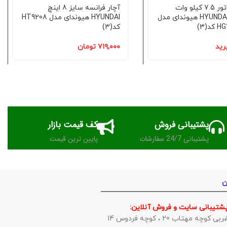
قیمت ژنراتور 7.5 کیلو وات
آچار فرانسه سایز 8 اینچ
استارتی HYUNDAI هیوندای مدل
HYUNDAI هیوندای مدل HT9208
د(3)
کد(3)
رید
۷۱۹,۰۰۰
تومان
پشتیبانی فروش
کف قیمت بازار
پشتیبانی 24/7 سفارشات
پایین ترین قیمت
ن
پشتیبانی سایت و فروش آنلاین:
وچه مهتاب 20 ، کوچه فردوس 14