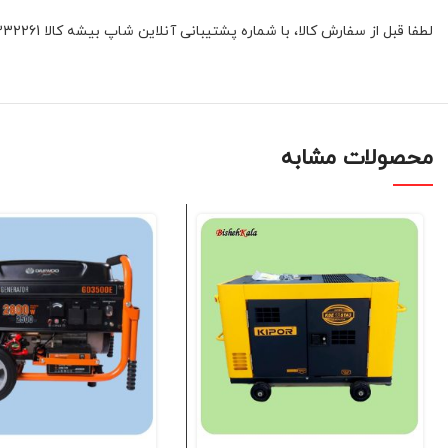
لطفا قبل از سفارش کالا، با شماره پشتیبانی آنلاین شاپ بیشه کالا 01132332261 و یا 09392337177 هماهنگ فرمائید
محصولات مشابه