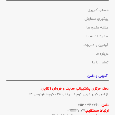
حساب کاربری
پیگیری سفارش
علاقه مندی ها
سفارشات شما
قوانین و مقررات
درباره ما
تماس با ما
آدرس و تلفن
دفتر مرکزی پشتیبانی سایت و فروش آنلاین:
خ امیر کبیر غربی کوچه مهتاب 20 ، کوچه فردوس 14
تلفن :
01132332261
ارتباط مستقیم:
09111127177