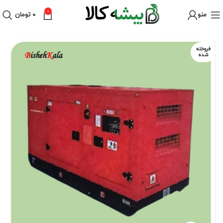
0
منو
۰
تومان
فروخته
شده