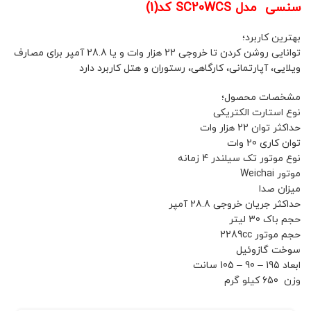
سنسی مدل SC20WCS کد(1)
بهترین کاربرد؛
توانایی روشن کردن تا خروجی 22 هزار وات و یا 28.8 آمپر برای مصارف
ویلایی، آپارتمانی، کارگاهی، رستوران و هتل کاربرد دارد
مشخصات محصول؛
نوع استارت الکتریکی
حداکثر توان 22 هزار وات
توان کاری 20 وات
نوع موتور تک سیلندر 4 زمانه
موتور Weichai
میزان صدا
حداکثر جریان خروجی 28.8 آمپر
حجم باک 30 لیتر
حجم موتور 2289cc
سوخت گازوئیل
ابعاد 195 – 90 – 105 سانت
وزن 650 کیلو گرم