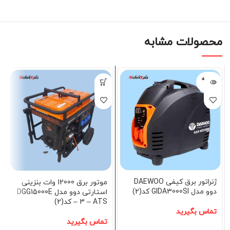
محصولات مشابه
فروخته
شده
ژنراتور برق کیفی DAEWOO
موتور برق 12000 وات بنزینی
دوو مدل GIDA3000SI کد(2)
استارتی دوو مدل DGG15000E
– 3 – ATS کد(2)
تماس بگیرید
تماس بگیرید