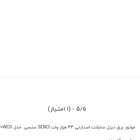
5/5 - (1 امتیاز)
موتور برق دیزل سایلنت استارتی 44 هزار وات SENCI سنسی مدل SC40WCS