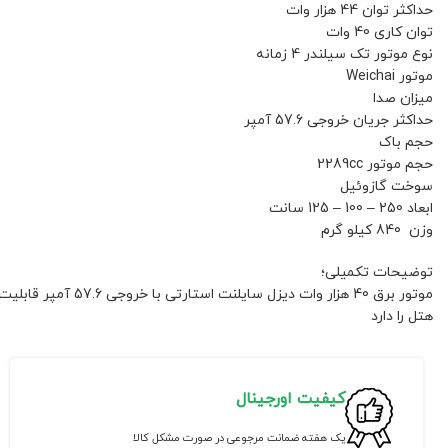
حداکثر توان 44 هزار وات
توان کاری 40 وات
نوع موتور تک سیلندر 4 زمانه
موتور Weichai
میزان صدا
حداکثر جریان خروجی 57.6 آمپر
حجم باک
حجم موتور 2289cc
سوخت گازوئیل
ابعاد 250 – 100 – 125 سانت
وزن 840 کیلو گرم
توضیحات تکمیلی؛
موتور برق 40 هزار وا
هتل را دارد
کیفیت اورجینال
یک هفته ضمانت مرجوعی در صورت مشکل کالا