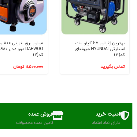
بهترین ژنراتور 6.5 کیلو وات
موتور برق ب
استارتی HYUNDAI هیوندای
DAEWOO دوو 
کد(3)
کد(2)
تماس بگیرید
۱۱,۵۰۰,۰۰۰
تومان
امنیت خرید
فروش عمده
دارای نماد اعتماد
تامین عمده محصولات