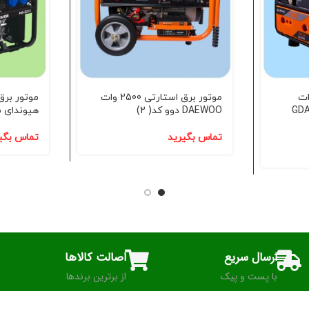
نزینی 800 وات
موتور برق استارتی 2500 وات
مدل GDA980
DAEWOO دوو کد( 2)
هیوندای مدل G3233
تماس بگیرید
تماس بگی
ارسال سریع
اصالت کالاها
با پست و پیک
از برترین برندها