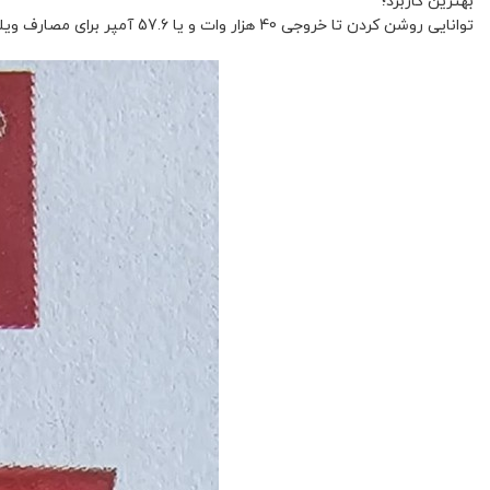
بهترین کاربرد؛
توانایی روشن کردن تا خروجی 40 هزار وات و یا 57.6 آمپر برای مصارف ویلایی، آپارتمانی، کارگاهی، رستوران و هتل کاربرد دارد