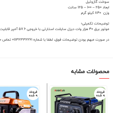
سوخت گازوئیل
ابعاد 250 – 100 – 125 سانت
وزن 840 کیلو گرم
توضیحات تکمیلی؛
موتور برق 40 هزار وات دیزل سایلنت استارتی با خروجی 57.6 آمپر قابلیت استفاده برای مصارف خانگی، فروشگاهی، ویلایی، کارگاهی، رستوران و هتل را دارد
در صورت مبهم بودن توضیحات فوق، لطفا با شماره 01132332261 تماس حاصل فرمایید
محصولات مشابه
فروخت
فروخت
ه شده
ه شده