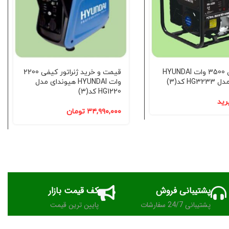
موتور برق 3500 وات HYUNDAI
قیمت و خرید ژنراتور کیفی 2200
H کد(3)
وات HYUNDAI هیوندای مدل
HG1220 کد(3)
رید
۳۴,۹۹۰,۰۰۰
تومان
پشتیبانی فروش
کف قیمت بازار
پشتیبانی 24/7 سفارشات
پایین ترین قیمت