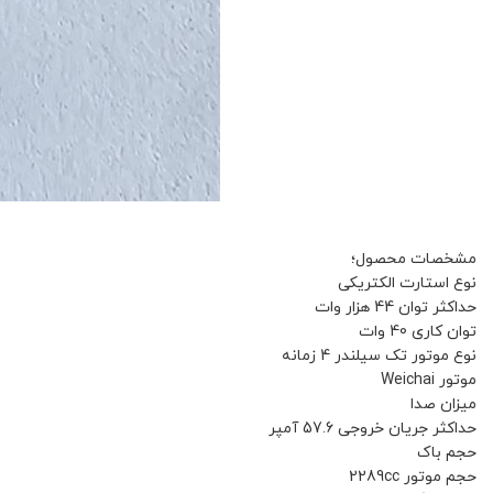
مشخصات محصول؛
نوع استارت الکتریکی
حداکثر توان 44 هزار وات
توان کاری 40 وات
نوع موتور تک سیلندر 4 زمانه
موتور Weichai
میزان صدا
حداکثر جریان خروجی 57.6 آمپر
حجم باک
حجم موتور 2289cc