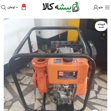
0
منو
۰
تومان
فروخته
شده