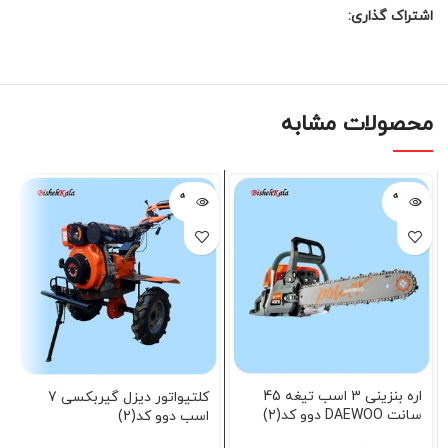
اشتراک گذاری:
محصولات مشابه
فروخته
فروخته
شده
شده
اره بنزینی 3 اسب تیغه 45
کلتیواتور دیزل گیربکسی 7
سانت DAEWOO دوو کد(2)
اسب دوو کد(2)