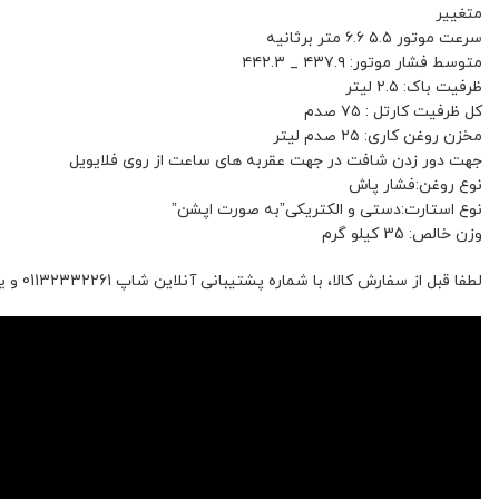
متغییر
سرعت موتور ۵.۵ ۶.۶ متر برثانیه
متوسط فشار موتور: ۴۳۷.۹ _ ۴۴۲.۳
ظرفیت باک: ۲.۵ لیتر
کل ظرفیت کارتل : ۷۵ صدم
مخزن روغن کاری: ۲۵ صدم لیتر
جهت دور زدن شافت در جهت عقربه های ساعت از روی فلایویل
نوع روغن:فشار پاش
نوع استارت:دستی و الکتریکی”به صورت اپشن”
وزن خالص: 35 کیلو گرم
لطفا قبل از سفارش کالا، با شماره پشتیبانی آنلاین شاپ 01132332261 و یا 09392337177 هماهنگ فرمائید.