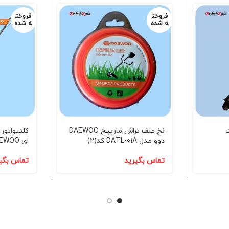
فروخت
فروخت
ه شده
ه شده
2 وات
نخ علف تراش مارپیچ DAEWOO
دوو مدل DATL-01A کد(2)
ای DAEWOO دوو کد(2)
تماس بگیرید
تماس بگی