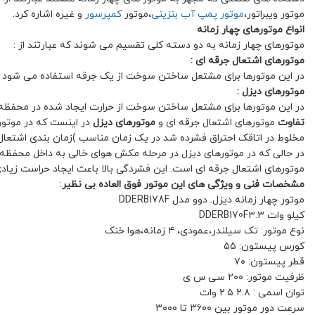
موتور ویبراتور،
موتور پمپ آب بنزینی
،موتور
کمپرسور
و غیره اشاره کرد.
انواع موتورهای چهار زمانه
موتورهای چهار زمانه به دو دسته کلی تقسیم می شوند که عبارتند از :
موتورهای اشتعال جرقه ای :
در این موتورها برای مشتعل ساختن سوخت از یک جرقه استفاده می شود .
موتورهای دیزل :
در این موتورها برای مشتعل ساختن سوخت از حرارت ایجاد شده در محفظه س
تفاوت
موتورهای اشتعال جرقه ای و
موتورهای دیزل
در اینست که در موتور
مخلوط در اتاقک احتراق فشرده شد در یک زمان مناسب )زمان بندی اشتعال 
در حالی که در موتورهای دیزل در مرحله مکش هوای خالی به داخل محفظه س
موتورهای اشتعال جرقه ای است. این فشردگی بالا باعث ایجاد حراست زیا
مشخصات فنی و ویژگی های این موتور فوق العاده بی نظیر
:
موتور چهار زمانه دیزل. دوو مدل DDERB178F
کیلو وات DDERB170F۳.۳
نوع موتور: تک سیلندر،عمودی، ۴ زمانه،هوا خنک
کورس پیستون: ۵۵
قطر پیستون: ۷۰
ظرفیت موتور: ۲۰۰ سی س ی
توان اسمی : ۲.۸ ۲.۵ وات
سرعت دور موتور بین ۳۶۰۰ تا ۳۰۰۰