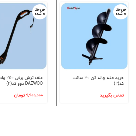
فروخت
فروخت
ه شده
ه شده
خرید مته چاله کن 30 سانت
علف تراش برقی 50
کد(2)
DAEWOO دوو کد(2)
تماس بگیرید
۹,۹۰۰,۰۰۰
تومان