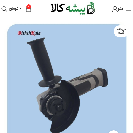
0
منو
۰
تومان
فروخته
شده