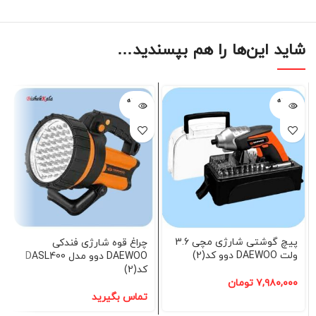
شاید این‌ها را هم بپسندید…
فروخته
فروخته
شده
شده
پیچ گوشتی شارژی مچی 3.6
چراغ قوه شارژی فندکی
ولت DAEWOO دوو کد(2)
DAEWOO دوو مدل DASL400
کد(2)
۷,۹۸۰,۰۰۰
تومان
تماس بگیرید