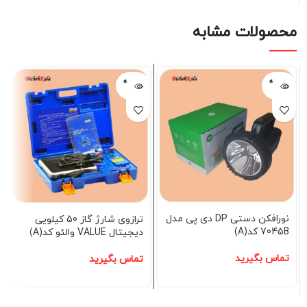
محصولات مشابه
فروخته
فروخته
شده
شده
نورافکن دستی DP دی پی مدل
ترازوی شارژ گاز 50 کیلویی
7045B کد(A)
دیجیتال VALUE والئو کد(A)
تماس بگیرید
تماس بگیرید