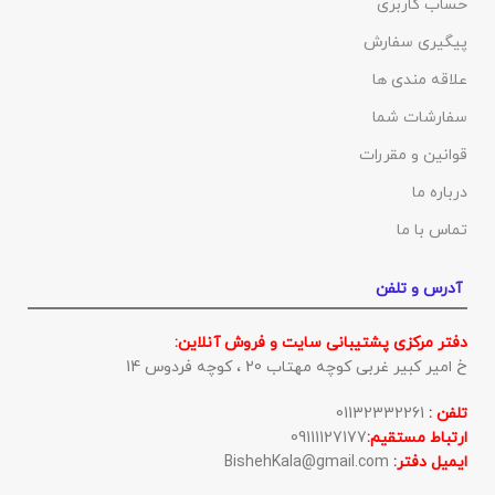
حساب کاربری
پیگیری سفارش
علاقه مندی ها
سفارشات شما
قوانین و مقررات
درباره ما
تماس با ما
آدرس و تلفن
دفتر مرکزی پشتیبانی سایت و فروش آنلاین:
خ امیر کبیر غربی کوچه مهتاب 20 ، کوچه فردوس 14
تلفن :
01132332261
ارتباط مستقیم:
09111127177
ایمیل دفتر:
BishehKala@gmail.com