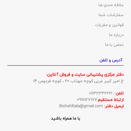
علاقه مندی ها
سفارشات شما
قوانین و مقررات
درباره ما
تماس با ما
آدرس و تلفن
دفتر مرکزی پشتیبانی سایت و فروش آنلاین:
خ امیر کبیر غربی کوچه مهتاب 20 ، کوچه فردوس 14
تلفن :
01132332261
ارتباط مستقیم:
09111127177
ایمیل دفتر:
BishehKala@gmail.com
با ما همراه باشید