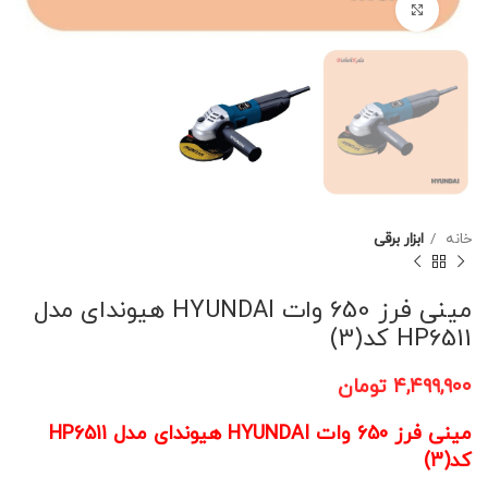
برای بزرگنمایی کلیک کنید
خانه
ابزار برقی
مینی فرز 650 وات HYUNDAI هیوندای مدل
HP6511 کد(3)
۴,۴۹۹,۹۰۰
تومان
مینی فرز 650 وات HYUNDAI هیوندای مدل HP6511
کد(3)