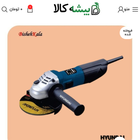
0
منو
۰
تومان
فروخته
شده