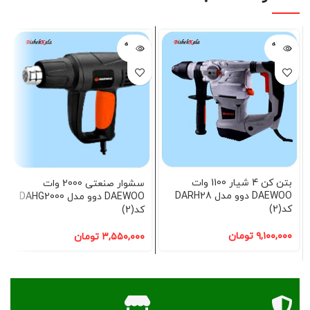
فروخته
فروخته
شده
شده
بتن کن 4 شیار 1100 وات
سشوار صنعتی 2000 وات
DAEWOO دوو مدل DARH28
DAEWOO دوو مدل DAHG2000
کد(2)
کد(2)
۹,۱۰۰,۰۰۰
تومان
۳,۵۵۰,۰۰۰
تومان