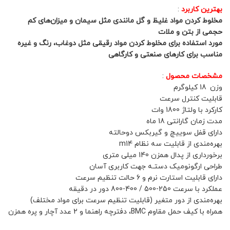
بهترین کاربرد
:
مخلوط کرد‌ن مواد غلیظ و گل مانندی مثل سیمان و میزان‌های کم
حجمی از بتن و ملات
مورد استفاده برای مخلوط کرد‌ن مواد رقیقی مثل دوغاب، رنگ و غیره
مناسب برای کارهای صنعتی و کارگاهی
مشخصات محصول
:
وزن 18 کیلوگرم
قابلیت کنترل سرعت
کارکرد با ولتاژ 1800 وات
مدت زمان گارانتی 18 ماه
دارای قفل سوییچ و گیربکس دوحالته
بهره‌مندی از قابلیت سه نظام m14
برخورداری از پدال همزن 140 میلی متری
طراحی ارگونومیک دستـه جهت کاربری آسان
دارای قابلیت استارت نرم و 6 حالت تنظیم سرعت
عملکرد با سرعت 250-500 / 400-800 دور در دقیقه
بهره‌مندی از دور متغیر (قابلیت تنظیم سرعت برای مواد مختلف)
همراه با کیف حمل مقاوم BMC، دفترچه راهنما و 2 عدد آچار و پره همزن