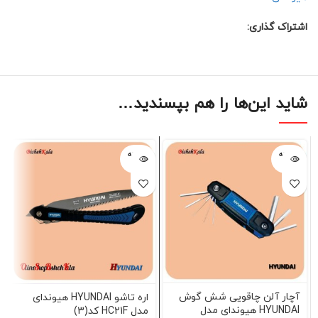
اشتراک گذاری:
شاید این‌ها را هم بپسندید…
فروخته
فروخته
شده
شده
آچار آلن چاقویی شش گوش
اره تاشو HYUNDAI هیوندای
HYUNDAI هیوندای مدل
مدل HC21F کد(3)