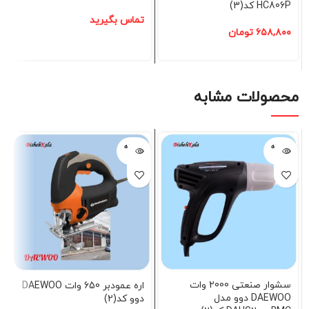
HC806P کد(3)
تماس بگیرید
۶۵۸,۸۰۰
تومان
محصولات مشابه
فروخته
فروخته
شده
شده
سشوار صنعتی 2000 وات
اره عمودبر 650 وات DAEWOO
DAEWOO دوو مدل
دوو کد(2)