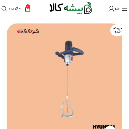
0
منو
۰
تومان
فروخته
شده