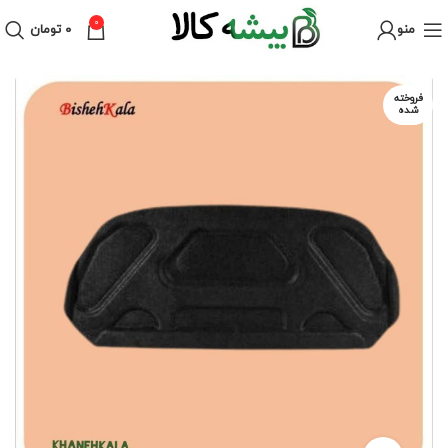
0
منو
۰
تومان
فروخته
شده