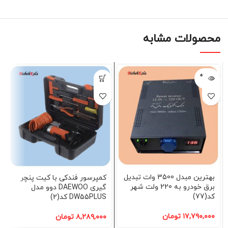
محصولات مشابه
فروخته
شده
بهترین مبدل 3500 وات تبدیل
کمپرسور فندکی با کیت پنچر
برق خودرو به 220 ولت شهر
گیری DAEWOO دوو مدل
کد(77)
DW55PLUS کد(2)
۱۷,۷۹۰,۰۰۰
تومان
۸,۲۸۹,۰۰۰
تومان