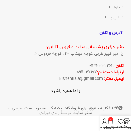
درباره ما
تماس با ما
آدرس و تلفن
دفتر مرکزی پشتیبانی سایت و فروش آنلاین:
خ امیر کبیر غربی کوچه مهتاب 20 ، کوچه فردوس 14
تلفن :
01132332261
ارتباط مستقیم:
09111127177
ایمیل دفتر:
BishehKala@gmail.com
با ما همراه باشید
2024 کلیه حقوق برای فروشگاه بیشه کالا محفوظ است. طراحی و
سئو سایت توسط رایان دیزاین
0
روشگاه
ست علاقه مندی ها
سبد خرید
حساب من