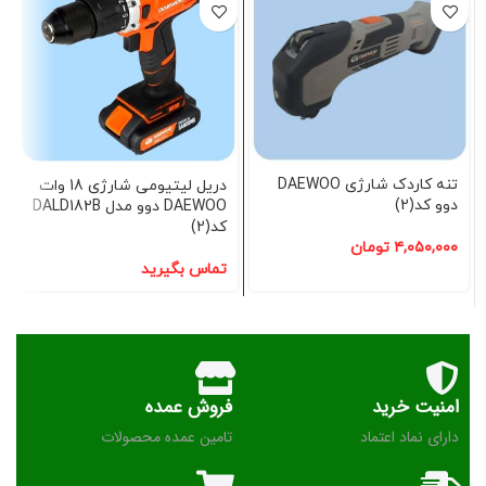
تنه کاردک شارژی DAEWOO
دریل لیتیومی شارژی 18 وات
دوو کد(2)
DAEWOO دوو مدل DALD182B
کد(2)
۴,۰۵۰,۰۰۰
تومان
تماس بگیرید
امنیت خرید
فروش عمده
دارای نماد اعتماد
تامین عمده محصولات