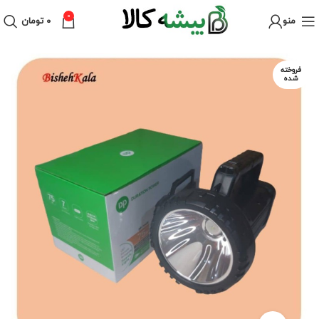
0
منو
۰
تومان
فروخته
شده