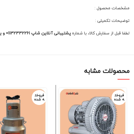
مشخصات محصول :
توضیحات تکمیلی :
لطفا قبل از سفارش کالا، با شماره
پشتیبانی آنلاین شاپ 01132332261 و یا 09392337177 جهت زمان ارسال کالا
محصولات مشابه
فروخت
فروخت
ه شده
ه شده