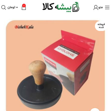
0
منو
۰
تومان
فروخته
شده