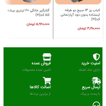
کباب پز 14 سیخ دو طرفه
گلابگیر خانگی 20 لیتری بیشه
ایستاده بدون دود آپارتمانی
کالا کد(61)
کد(61)
۵,۹۶۰,۰۰۰
تومان
۴,۱۹۰,۰۰۰
تومان
امنیت خرید
فروش عمده
دارای نماد اعتماد
تامین عمده محصولات
ارسال سریع
اصالت کالاها
با پست و پیک
از برترین برندها