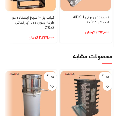
کوبیده زن برقی AIDISH
کباب پز 10 سیخ ایستاده دو
آیدیش کد(61)
طرفه بدون دود آپارتمانی
کد(61)
۱,۳۱۲,۰۰۰
تومان
۲,۲۴۹,۰۰۰
تومان
محصولات مشابه
فروخته
فروخته
شده
شده