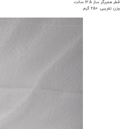
قطر همبرگر ساز 12.5 سانت
وزن تقریبی 250 گرم