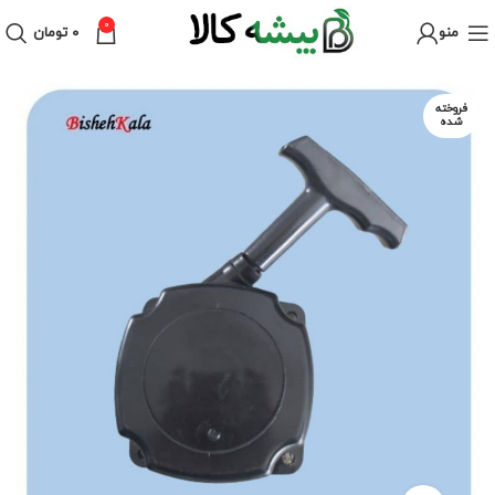
0
منو
۰
تومان
فروخته
شده