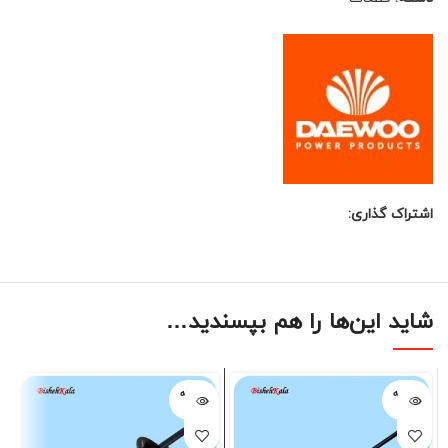
اشتراک گذاری:
شاید این‌ها را هم بپسندید…
فروخته
فروخته
شده
شده