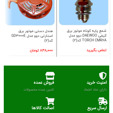
شمع پایه کوتاه موتور برق
هندل دستی موتور برق
کیفی DAEWOO دوو مدل
استارتی دوو مدل GD3000E
TORCH CMR6A کد(2)
کد(2)
تماس بگیرید
۸۴۸,۰۰۰
تومان
امنیت خرید
فروش عمده
دارای نماد اعتماد
تامین عمده محصولات
ارسال سریع
اصالت کالاها