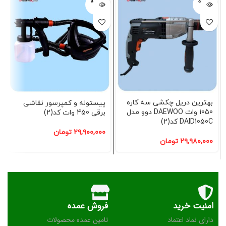
فروخته
فروخته
شده
شده
بهترین دریل چکشی سه کاره
پیستوله و کمپرسور نقاشی
1050 وات DAEWOO دوو مدل
برقی 450 وات کد(2)
DAID1050C کد(2)
۲۹,۹۰۰,۰۰۰
تومان
۲۹,۹۸۰,۰۰۰
تومان
امنیت خرید
فروش عمده
دارای نماد اعتماد
تامین عمده محصولات