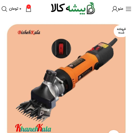
0
منو
۰
تومان
فروخته
شده