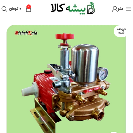
0
منو
۰
تومان
فروخته
شده