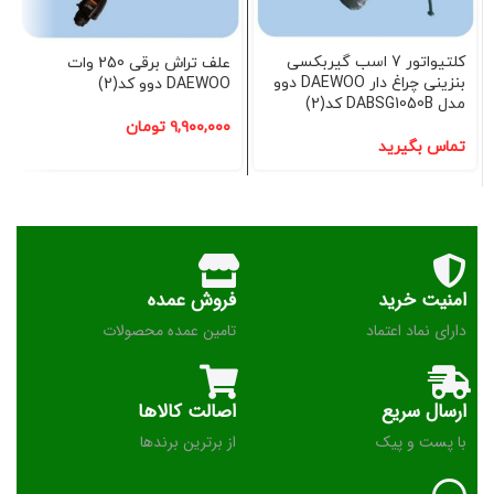
کلتیواتور 7 اسب گیربکسی
علف تراش برقی 250 وات
بنزینی چراغ دار DAEWOO دوو
DAEWOO دوو کد(2)
مدل DABSG1050B کد(2)
۹,۹۰۰,۰۰۰
تومان
تماس بگیرید
امنیت خرید
فروش عمده
دارای نماد اعتماد
تامین عمده محصولات
ارسال سریع
اصالت کالاها
با پست و پیک
از برترین برندها